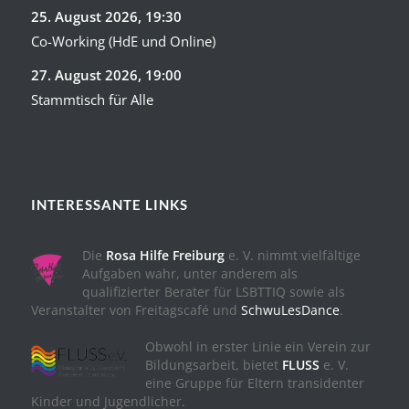
25. August 2026
, 19:30
Co-Working (HdE und Online)
27. August 2026
, 19:00
Stammtisch für Alle
INTERESSANTE LINKS
Die
Rosa Hilfe Freiburg
e. V. nimmt vielfältige
Aufgaben wahr, unter anderem als
qualifizierter Berater für LSBTTIQ sowie als
Veranstalter von Freitagscafé und
SchwuLesDance
.
Obwohl in erster Linie ein Verein zur
Bildungsarbeit, bietet
FLUSS
e. V.
eine Gruppe für Eltern transidenter
Kinder und Jugendlicher.