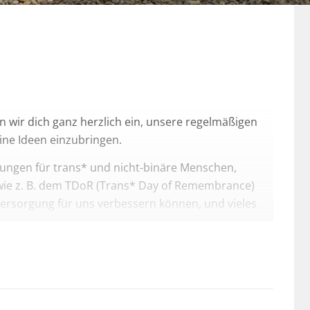
 wir dich ganz herzlich ein, unsere regelmäßigen
ne Ideen einzubringen.
ungen für trans* und nicht-binäre Menschen,
wie z. B. dem TDoR (Trans* Day of Remembrance)
ersorgung für uns verbessern können, und vieles
at um 19:30 Uhr
parallel
online
und im
Haus des
Mail an
info(at)trans-all.org
.