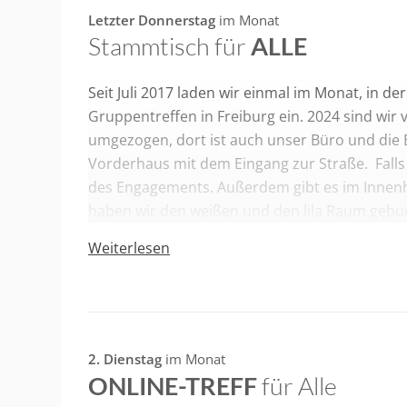
Infos zum Haus des Engagements:
Letzter Donnerstag
im Monat
Stammtisch für
ALLE
Die Rampe im Innenhof ist jetzt fertig und das 
barrierefreie Toilette ist inzwischen ebenfalls f
Seit Juli 2017 laden wir einmal im Monat, in d
von einer Seite angefahren werden. Die Treffen
Gruppentreffen in Freiburg ein. 2024 sind wir
findet ihr auch
hier
.
umgezogen, dort ist auch unser Büro und die B
Vorderhaus mit dem Eingang zur Straße. Falls d
des Engagements. Außerdem gibt es im Innenh
haben wir den weißen und den lila Raum gebuch
Raum steht eine sehr gemütliche Sitzecke. Die
Weiterlesen
den anderen Räumen können auch Menschen 
Essen und Getränke
könnt ihr selber mitbring
Getränke wie Wasser und Saftschorlen, außerde
sind vergleichsweise günstig. Bezahlen geht n
2. Dienstag
im Monat
wechseln geht leider nicht.
ONLINE-TREFF
für Alle
Offen heißt übrigens, du brauchst weder Mitgl