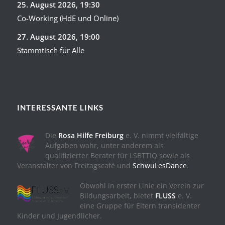
25. August 2026
, 19:30
Co-Working (HdE und Online)
27. August 2026
, 19:00
Stammtisch für Alle
INTERESSANTE LINKS
Die
Rosa Hilfe Freiburg
e. V. nimmt vielfältige
Aufgaben wahr, unter anderem als
qualifizierter Berater für LSBTTIQ sowie als
Veranstalter von Freitagscafé und
SchwuLesDance
.
Obwohl in erster Linie ein Verein zur
Bildungsarbeit, bietet
FLUSS
e. V.
eine Gruppe für Eltern transidenter
Kinder und Jugendlicher.