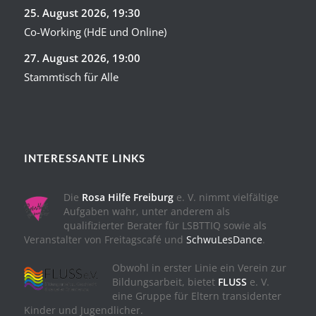
25. August 2026
, 19:30
Co-Working (HdE und Online)
27. August 2026
, 19:00
Stammtisch für Alle
INTERESSANTE LINKS
Die
Rosa Hilfe Freiburg
e. V. nimmt vielfältige
Aufgaben wahr, unter anderem als
qualifizierter Berater für LSBTTIQ sowie als
Veranstalter von Freitagscafé und
SchwuLesDance
.
Obwohl in erster Linie ein Verein zur
Bildungsarbeit, bietet
FLUSS
e. V.
eine Gruppe für Eltern transidenter
Kinder und Jugendlicher.