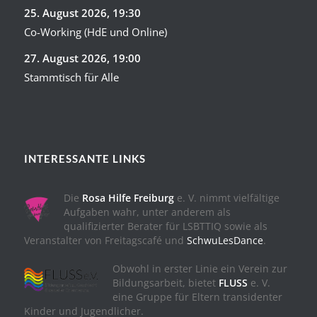
25. August 2026
, 19:30
Co-Working (HdE und Online)
27. August 2026
, 19:00
Stammtisch für Alle
INTERESSANTE LINKS
Die
Rosa Hilfe Freiburg
e. V. nimmt vielfältige
Aufgaben wahr, unter anderem als
qualifizierter Berater für LSBTTIQ sowie als
Veranstalter von Freitagscafé und
SchwuLesDance
.
Obwohl in erster Linie ein Verein zur
Bildungsarbeit, bietet
FLUSS
e. V.
eine Gruppe für Eltern transidenter
Kinder und Jugendlicher.