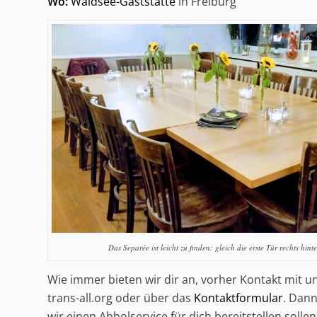
Wo:
Waldsee-Gaststätte
in Freiburg
Das Separée ist leicht zu finden: gleich die erste Tür rechts hi
Wie immer bieten wir dir an, vorher Kontakt mit u
trans-all.org oder über das
Kontaktformular
. Dann
wir einen Abholservice für dich bereitstellen sollen