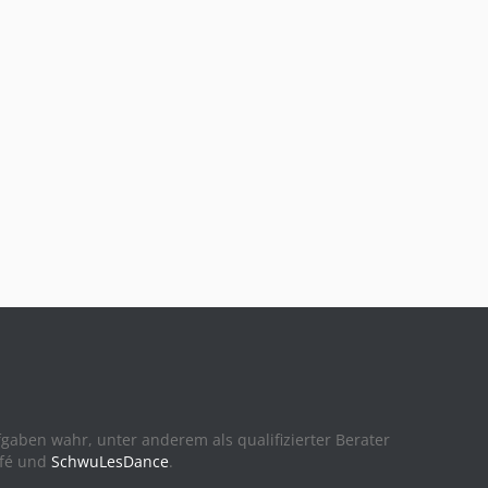
ufgaben wahr, unter anderem als qualifizierter Berater
afé und
SchwuLesDance
.