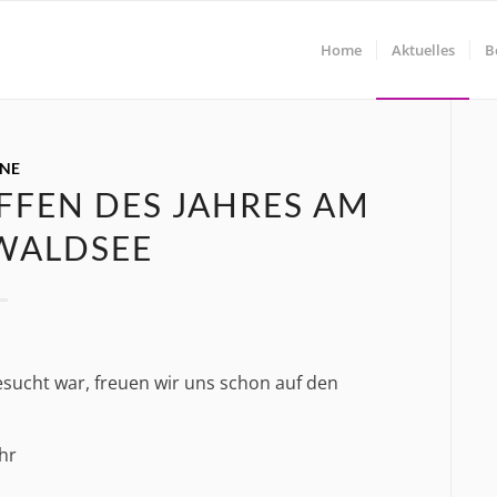
Home
Aktuelles
B
INE
FFEN DES JAHRES AM
 WALDSEE
esucht war, freuen wir uns schon auf den
hr