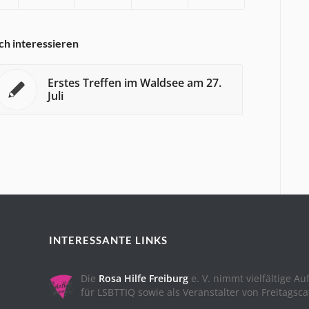
ch interessieren
Erstes Treffen im Waldsee am 27.
Juli
INTERESSANTE LINKS
Die
Rosa Hilfe Freiburg
e. V. nimmt vielfältige A
für LSBTTIQ sowie als Veranstalter von Freitagsc