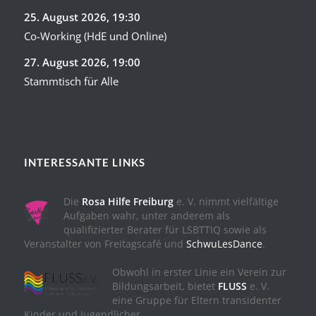
25. August 2026
, 19:30
Co-Working (HdE und Online)
27. August 2026
, 19:00
Stammtisch für Alle
INTERESSANTE LINKS
Die
Rosa Hilfe Freiburg
e. V. nimmt vielfältige
Aufgaben wahr, unter anderem als
qualifizierter Berater für LSBTTIQ sowie als
Veranstalter von Freitagscafé und
SchwuLesDance
.
Obwohl in erster Linie ein Verein zur
Bildungsarbeit, bietet
FLUSS
e. V.
eine Gruppe für Eltern transidenter
Kinder und Jugendlicher.