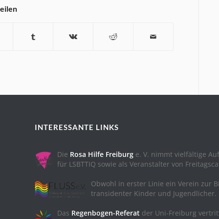
teilen
INTERESSANTE LINKS
Die
Rosa Hilfe Freiburg
e. V. nimmt vielfältige A
für LSBTTIQ sowie als Veranstalter von Freitagsc
Obwohl in erster Linie ein Verein zur B
transidenter Kinder und Jugendlicher.
Das
Regenbogen-Referat
der Uni-Freiburg vertrit