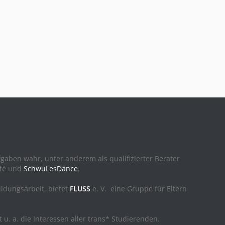
ufgaben wahr, unter anderem als qualifizierter Berater
afé und
SchwuLesDance
.
ildungsarbeit, bietet
FLUSS
e. V. eine Gruppe für Eltern
t u. a. die Interessen aller trans* Studierenden.