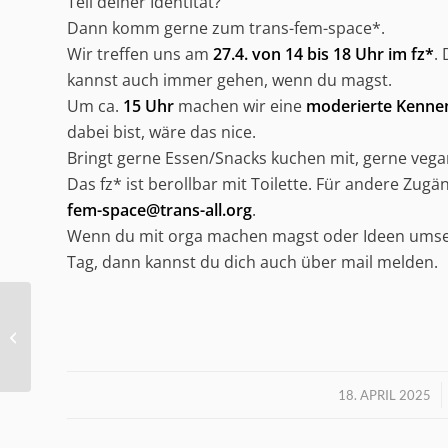
Teil deiner Identität?
Dann komm gerne zum trans-fem-space*.
Wir treffen uns am
27.4. von 14 bis 18 Uhr im fz*
.
kannst auch immer gehen, wenn du magst.
Um ca.
15 Uhr
machen wir eine
moderierte Kenne
dabei bist, wäre das nice.
Bringt gerne Essen/Snacks kuchen mit, gerne vegan
Das fz* ist berollbar mit Toilette. Für andere Zug
fem-space@trans-all.org
.
Wenn du mit orga machen magst oder Ideen umse
Tag, dann kannst du dich auch über mail melden.
Coming-out-Tag
/
18. APRIL 2025