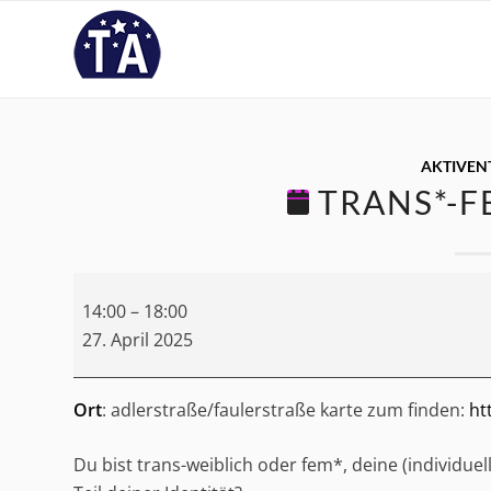
AKTIVEN
TRANS*-F
Trans*-
14:00
–
18:00
Fem*-
27. April 2025
Space
Ort
: adlerstraße/faulerstraße karte zum finden:
ht
Du bist trans-weiblich oder fem*, deine (individuell