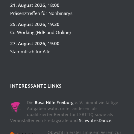
21. August 2026
, 18:00
Präsenztreffen für Nonbinarys
25. August 2026
, 19:30
Co-Working (HdE und Online)
27. August 2026
, 19:00
Stammtisch für Alle
INTERESSANTE LINKS
Die
Rosa Hilfe Freiburg
e. V. nimmt vielfältige
Aufgaben wahr, unter anderem als
qualifizierter Berater für LSBTTIQ sowie als
Veranstalter von Freitagscafé und
SchwuLesDance
.
Obwohl in erster Linie ein Verein zur