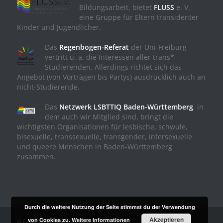
Bildungsarbeit, bietet
FLUSS
e. V.
eine Gruppe für Eltern transidenter
Kinder und Jugendlicher.
Das
Regenbogen-Referat
der Uni-Freiburg
vertritt u. a. die Interessen aller trans*
Studierenden. Allerdings richtet sich das
Angebot (von Vorträgen bis Partys) ausdrücklich auch an
nicht-Studierende.
Das
Netzwerk LSBTTIQ Baden-Württemberg
, in
dem auch wir Mitglied sind, bringt die
wichtigsten Organisationen für lesbische, schwule,
bisexuelle, transsexuelle, transgender, intersexuelle
und queere Menschen in Baden-Württemberg
zusammen.
Durch die weitere Nutzung der Seite stimmst du der Verwendung
Akzeptieren
von Cookies zu.
Weitere Informationen
© Copyright - TransAll