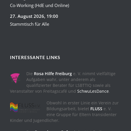
Co-Working (HdE und Online)
27. August 2026
, 19:00
Stammtisch für Alle
INTERESSANTE LINKS
Die
Rosa Hilfe Freiburg
e. V. nimmt vielfältige
Aufgaben wahr, unter anderem als
qualifizierter Berater für LSBTTIQ sowie als
Veranstalter von Freitagscafé und
SchwuLesDance
.
Obwohl in erster Linie ein Verein zur
Bildungsarbeit, bietet
FLUSS
e. V.
eine Gruppe für Eltern transidenter
Kinder und Jugendlicher.