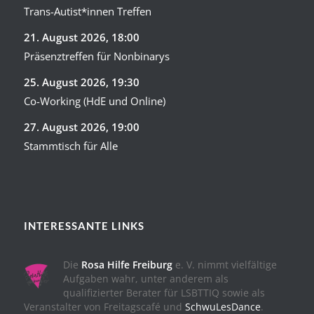
Trans-Autist*innen Treffen
21. August 2026
, 18:00
Präsenztreffen für Nonbinarys
25. August 2026
, 19:30
Co-Working (HdE und Online)
27. August 2026
, 19:00
Stammtisch für Alle
INTERESSANTE LINKS
Die
Rosa Hilfe Freiburg
e. V. nimmt vielfältige
Aufgaben wahr, unter anderem als
qualifizierter Berater für LSBTTIQ sowie als
Veranstalter von Freitagscafé und
SchwuLesDance
.