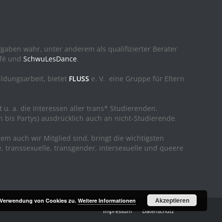
ufgaben wahr, unter anderem als qualifizierter Berater
afé und
SchwuLesDance
.
ildungsarbeit, bietet
FLUSS
e. V. eine Gruppe für Eltern
t u. a. die Interessen aller trans* Studierenden.
n bis Partys) ausdrücklich auch an nicht-Studierende.
dem auch wir Mitglied sind, bringt die wichtigsten
e, transsexuelle, transgender, intersexuelle und queere
Akzeptieren
r Verwendung von Cookies zu.
Weitere Informationen
Impressum
Datenschutz