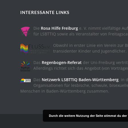
INTERESSANTE LINKS
Die
Rosa Hilfe Freiburg
e. V. nimmt vielfältige A
für LSBTTIQ sowie als Veranstalter von Freitagsc
Obwohl in erster Linie ein Verein zur B
transidenter Kinder und Jugendlicher.
Das
Regenbogen-Referat
der Uni-Freiburg vertrit
Allerdings richtet sich das Angebot (von Vorträge
Das
Netzwerk LSBTTIQ Baden-Württemberg
, in 
Organisationen für lesbische, schwule, bisexuell
Menschen in Baden-Württemberg zusammen.
Durch die weitere Nutzung der Seite stimmst du de