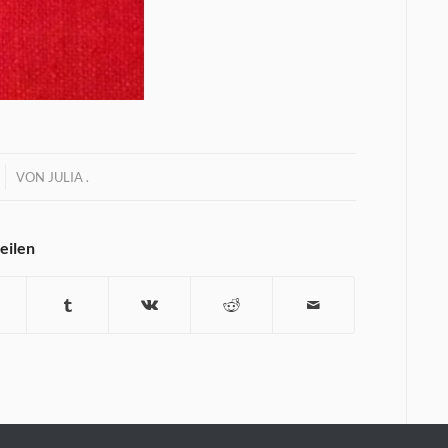
VON
JULIA .
teilen