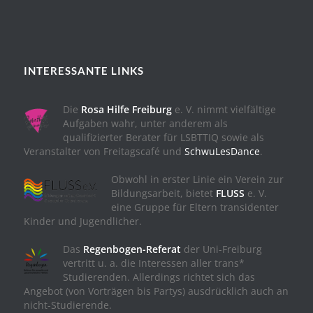
INTERESSANTE LINKS
Die
Rosa Hilfe Freiburg
e. V. nimmt vielfältige
Aufgaben wahr, unter anderem als
qualifizierter Berater für LSBTTIQ sowie als
Veranstalter von Freitagscafé und
SchwuLesDance
.
Obwohl in erster Linie ein Verein zur
Bildungsarbeit, bietet
FLUSS
e. V.
eine Gruppe für Eltern transidenter
Kinder und Jugendlicher.
Das
Regenbogen-Referat
der Uni-Freiburg
vertritt u. a. die Interessen aller trans*
Studierenden. Allerdings richtet sich das
Angebot (von Vorträgen bis Partys) ausdrücklich auch an
nicht-Studierende.