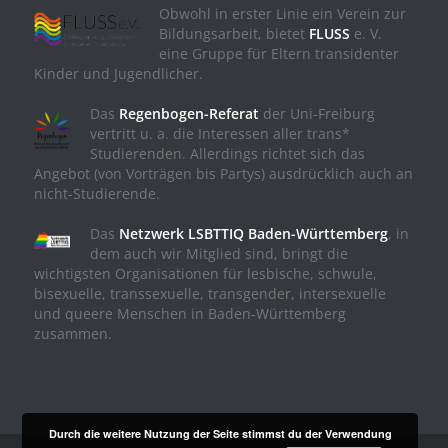
Obwohl in erster Linie ein Verein zur
Bildungsarbeit, bietet
FLUSS
e. V.
eine Gruppe für Eltern transidenter
Kinder und Jugendlicher.
Das
Regenbogen-Referat
der Uni-Freiburg
vertritt u. a. die Interessen aller trans*
Studierenden. Allerdings richtet sich das
Angebot (von Vorträgen bis Partys) ausdrücklich auch an
nicht-Studierende.
Das
Netzwerk LSBTTIQ Baden-Württemberg
, in
dem auch wir Mitglied sind, bringt die
wichtigsten Organisationen für lesbische, schwule,
bisexuelle, transsexuelle, transgender, intersexuelle
und queere Menschen in Baden-Württemberg
zusammen.
Durch die weitere Nutzung der Seite stimmst du der Verwendung