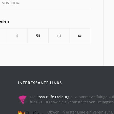
VON
JULIA .
teilen
INTERESSANTE LINKS
Die
Rosa Hilfe Freiburg
e. V. nimmt vielfältige A
für LSBTTIQ sowie als Veranstalter von Freitagsc
Obwohl in erster Linie ein Verein zur B