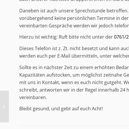
Daneben ist auch unsere Sprechstunde betroffen. B
vorübergehend keine persönlichen Termine in der R
vereinbarten Gespräche werden wir jedoch telefo
Hierzu ist wichtig: Ruft bitte nicht unter der
0761/
Dieses Telefon ist z. Zt. nicht besetzt und kann a
werden euch per E-Mail übermitteln, unter welch
Sollte es in nächster Zeit zu einem erhöhten Bed
Kapazitäten aufstocken, um möglichst zeitnahe Ge
mit uns in Kontakt, wenn es euch nicht gutgeht. W
schreibt, antworten wir in der Regel innerhalb 2
vereinbaren.
Muss leider verschoben werden:
Dritter Stammtisch für nicht-binäre
Bleibt gesund, und gebt auf euch Acht!
Mensch...