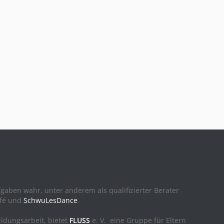
ufgaben wahr, unter anderem als qualifizierter Berater
afé und
SchwuLesDance
.
ildungsarbeit, bietet
FLUSS
e. V. eine Gruppe für Eltern