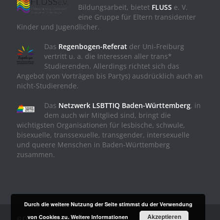
Bildungsarbeit, bietet
FLUSS
e. V.
eine Gruppe für Eltern transidenter
Kinder und Jugendlicher.
Das
Regenbogen-Referat
der Uni-Freiburg
vertritt u. a. die Interessen aller trans*
Studierenden. Allerdings richtet sich das
Angebot (von Vorträgen bis Partys) ausdrücklich auch an
nicht-Studierende.
Das
Netzwerk LSBTTIQ Baden-Württemberg
, in
dem auch wir Mitglied sind, bringt die
wichtigsten Organisationen für lesbische, schwule,
bisexuelle, transsexuelle, transgender, intersexuelle
und queere Menschen in Baden-Württemberg
zusammen.
Durch die weitere Nutzung der Seite stimmst du der Verwendung
Akzeptieren
von Cookies zu.
Weitere Informationen
© Copyright - TransAll