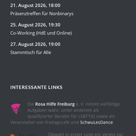
21. August 2026
, 18:00
Präsenztreffen für Nonbinarys
25. August 2026
, 19:30
Co-Working (HdE und Online)
27. August 2026
, 19:00
Stammtisch für Alle
INTERESSANTE LINKS
Die
Rosa Hilfe Freiburg
e. V. nimmt vielfältige
Aufgaben wahr, unter anderem als
qualifizierter Berater für LSBTTIQ sowie als
Veranstalter von Freitagscafé und
SchwuLesDance
.
Obwohl in erster Linie ein Verein zur