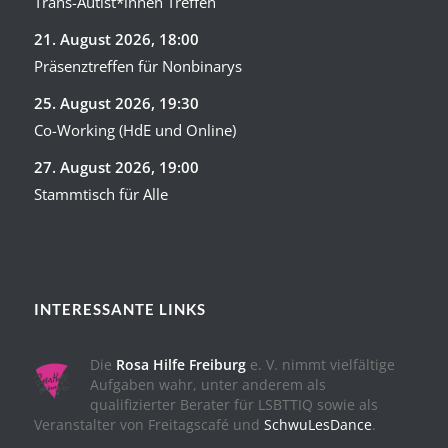
Trans-Autist*innen Treffen
21. August 2026
, 18:00
Präsenztreffen für Nonbinarys
25. August 2026
, 19:30
Co-Working (HdE und Online)
27. August 2026
, 19:00
Stammtisch für Alle
INTERESSANTE LINKS
Die
Rosa Hilfe Freiburg
e. V. nimmt vielfältige
Aufgaben wahr, unter anderem als
qualifizierter Berater für LSBTTIQ sowie als
Veranstalter von Freitagscafé und
SchwuLesDance
.