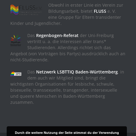
Obwohl in erster Linie ein Verein zur
Bildungsarbeit, bietet
FLUSS
e. V.
eine Gruppe für Eltern transidenter
Kinder und Jugendlicher.
Das
Regenbogen-Referat
der Uni-Freiburg
vertritt u. a. die Interessen aller trans*
Studierenden. Allerdings richtet sich das
Angebot (von Vorträgen bis Partys) ausdrücklich auch an
nicht-Studierende.
Das
Netzwerk LSBTTIQ Baden-Württemberg
, in
dem auch wir Mitglied sind, bringt die
wichtigsten Organisationen für lesbische, schwule,
bisexuelle, transsexuelle, transgender, intersexuelle
und queere Menschen in Baden-Württemberg
zusammen.
Durch die weitere Nutzung der Seite stimmst du der Verwendung