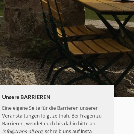
Unsere BARRIEREN
Eine eigene Seite für die Barrieren unserer
Veranstaltungen folgt zeitnah. Bei Fragen zu
Barrieren, wendet euch bis dahin bitte an
info@trans-all.org
, schreib uns auf Insta