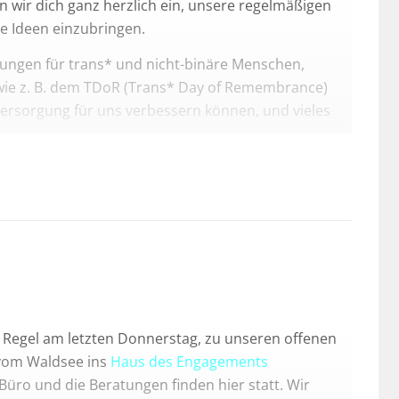
 wir dich ganz herzlich ein, unsere regelmäßigen
e Ideen einzubringen.
ungen für trans* und nicht-binäre Menschen,
wie z. B. dem TDoR (Trans* Day of Remembrance)
ersorgung für uns verbessern können, und vieles
at um 19:30 Uhr
abwechselnd
online
und im
Mail an
info(at)trans-all.org
.
er Regel am letzten Donnerstag, zu unseren offenen
 vom Waldsee ins
Haus des Engagements
üro und die Beratungen finden hier statt. Wir