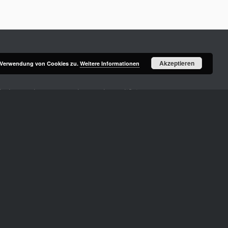
Akzeptieren
r Verwendung von Cookies zu.
Weitere Informationen
ufgaben wahr, unter anderem als qualifizierter Berater
afé und
SchwuLesDance
.
ildungsarbeit, bietet
FLUSS
e. V. eine Gruppe für Eltern
t u. a. die Interessen aller trans* Studierenden.
n bis Partys) ausdrücklich auch an nicht-Studierende.
dem auch wir Mitglied sind, bringt die wichtigsten
e, transsexuelle, transgender, intersexuelle und queere