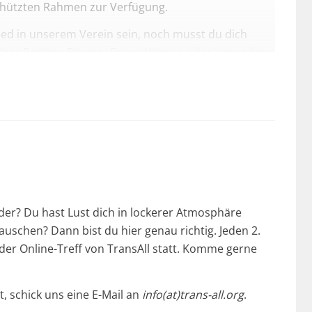
chützten Rahmen zur Verfügung.
ied in unserem Verein sein, noch musst du dich
einer Partner-Person, Freund*innen oder jemandem
t natürlich auch, dass alle trans* und inter*
ännlich, weiblich oder nicht-binär.
 des Monats ab 19 Uhr
außer in folgenden Monaten:
mber 2024
 am Eingang abholen.Solltest du weitere Fragen
)trans-all.org
oder benutze das
Kontaktformular
.
nder? Du hast Lust dich in lockerer Atmosphäre
schen? Dann bist du hier genau richtig. Jeden 2.
der Online-Treff von TransAll statt. Komme gerne
t, schick uns eine E-Mail an
info(at)trans-all.org
.