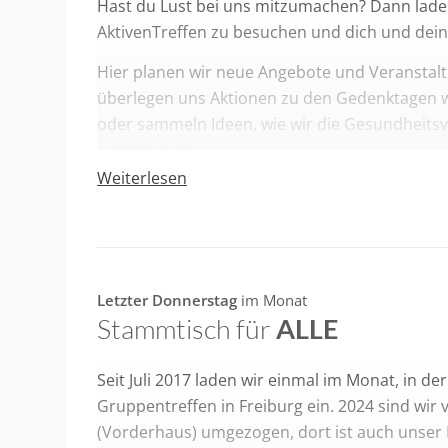
Hast du Lust bei uns mitzumachen? Dann laden
AktivenTreffen zu besuchen und dich und dein
Hier planen wir neue Angebote und Veranstalt
überlegen uns Aktionen zu den Gedenktagen 
oder sammeln Ideen, wie wir die Gesundheitsv
andere mehr.
Weiterlesen
Wir treffen uns immer am
1. Dienstag im Mon
Feministischen Zentrum
Freiburg
Schreibt bei Interesse oder Fragen gerne per 
Letzter Donnerstag
im Monat
Stammtisch für
ALLE
Seit Juli 2017 laden wir einmal im Monat, in d
Gruppentreffen in Freiburg ein. 2024 sind wir
(Vorderhaus) umgezogen, dort ist auch unser B