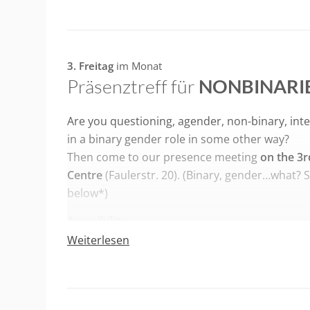
3. Freitag
im Monat
Präsenztreff für
NONBINARI
Are you questioning, agender, non-binary, inter
in a binary gender role in some other way?
Then come to our presence meeting
on the 3r
Centre
(Faulerstr. 20). (Binary, gender…what? 
below*)
Accesibility:
– Wheelchair accessible
Weiterlesen
– Sometimes there is a Cat in the rooms
– Many persons at the meeting can speak Englis
languages please write us an email.