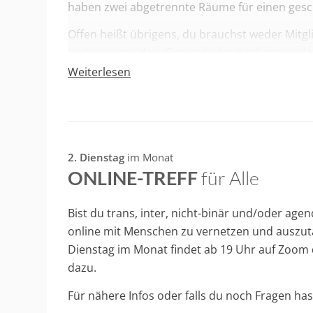
haben zwei abgetrennte Räume für einen ges
Offen heißt übrigens, du brauchst weder Mitgl
vorher anmelden. Gerne darfst du dich von d
aus deiner Familie begleiten lassen. Offen heiß
Weiterlesen
Menschen herzlich eingeladen sind
–
egal ob m
Wir treffen uns immer
am letzten Donnerstag
Dezember eine Woche früher am 19. Deze
2. Dienstag
im Monat
ONLINE-TREFF
für Alle
Falls du neu dabei bist, können wir dich gerne
haben, schreib uns einfach eine Mail an
info(at
Bist du trans, inter, nicht-binär und/oder age
online mit Menschen zu vernetzen und auszutau
Dienstag im Monat findet ab 19 Uhr auf Zoom 
dazu.
Für nähere Infos oder falls du noch Fragen has