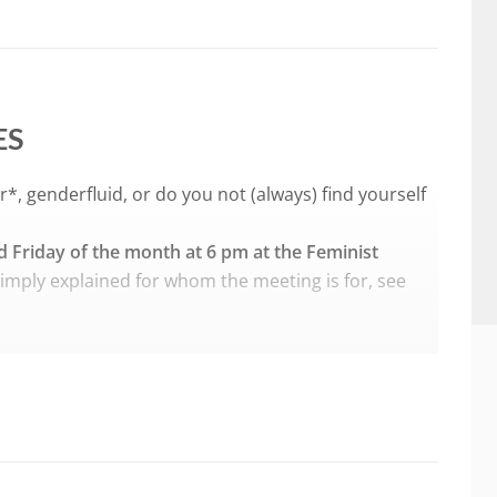
ES
*, genderfluid, or do you not (always) find yourself
d Friday of the month at 6 pm at the
Feminist
Simply explained for whom the meeting is for, see
h. We can offer a translation too. For other